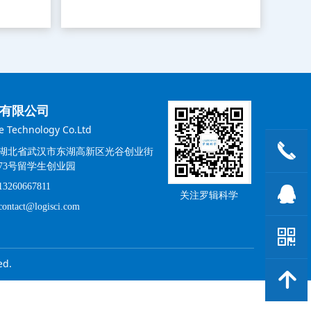
有限公司
e Technology Co.Ltd
끅
湖北省武汉市东湖高新区光谷创业街
73号留学生创业园
13260667811
뀩
关注罗辑科学
contact@logisci.com
낃
ed.
녕