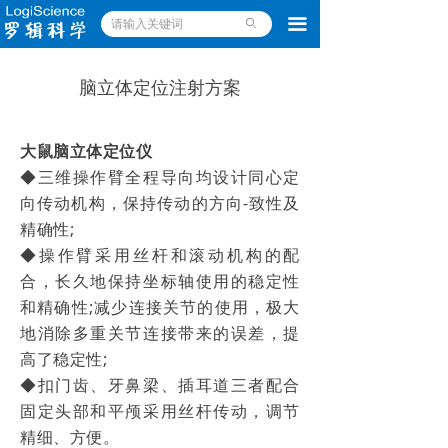
끀
ꄙ
脑立体定位注射方案
大鼠
脑立体定位仪
◆三维操作臂全程导向均设计同心定
向传动机构，保持传动的方向
-致性及
精确性;
◆操作臂采用丝杆和滚动机构的配
合，长久地保持坐标轴使用的稳定性
和精确性
;
减少连接关节的使用，极大
地消除多重关节连接带来的误差，提
高了稳定性
;
◆扣门齿、牙鼻梁、插耳道三者配合
固定头部和平颅采用丝杆传动，调节
精细、方便。