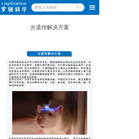
끀
ꄙ
光遗传解决方案