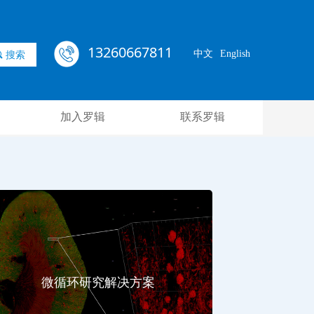
13260667811
中文
English
끠
搜索
加入罗辑
联系罗辑
微循环研究解决方案