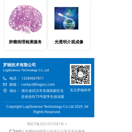
肿瘤病理检测服务
光透明介观成像
罗辑技术有限公司
LogiScience Technology Co.,Ltd
电话：
13260667811
邮箱：
contact@logisci.com
关注
罗辑科学
地址：
湖北省武汉市东湖高新区光
谷创业街73号留学生创业园
Copyright LogiScience Technology Co.Ltd 2025. All
Rights Reserved.
鄂ICP备2021015581号-1
本网站由阿里云提供云计算及安全服务