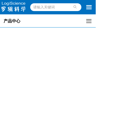
끀
ꄙ
끀
产品中心