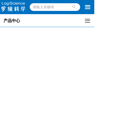
끀
ꄙ
끀
产品中心