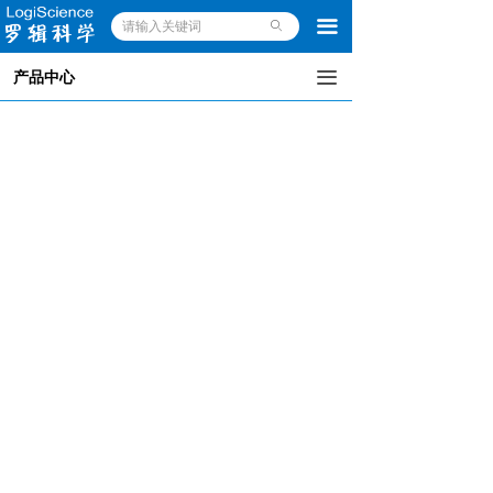
끀
ꄙ
끀
产品中心