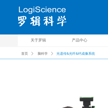
关于罗辑
产品中心
光遗传&光纤&钙成像系统
首页
ꄲ
脑科学
ꄲ