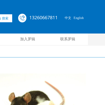
13260667811
中文
English
끠
搜索
加入罗辑
联系罗辑