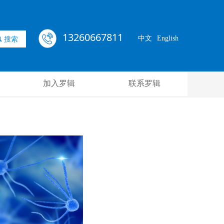
13260667811
中文
English
끠
搜索
加入罗辑
联系罗辑