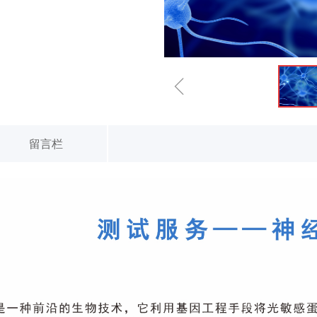
ꁆ
留言栏